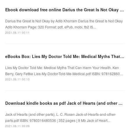
Ebook download free online Darius the Great Is Not Okay DJVU RTF English version
Darius the Great Is Not Okay by Adib Khorram Darius the Great Is Not Okay
Adib Khorram Page: 320 Format: pdf, ePub, mobi, fb2 IS...
2021.06.11 00:11
eBooks Box: Lies My Doctor Told Me: Medical Myths That Can Harm Your Health
Lies My Doctor Told Me: Medical Myths That Can Harm Your Health. Ken
Berry, Gary Fettke Lies-My-Doctor-Told-Me-Medical.pdf ISBN: 978162860…
2021.06.11 00:10
Download kindle books as pdf Jack of Hearts (and other parts) (English literature)
Jack of Hearts (and other parts). L. C. Rosen Jack-of-Hearts-and-other-
parts.pdf ISBN: 9780316480536 | 352 pages | 9 Mb Jack of Heart...
2021.06.11 00:09