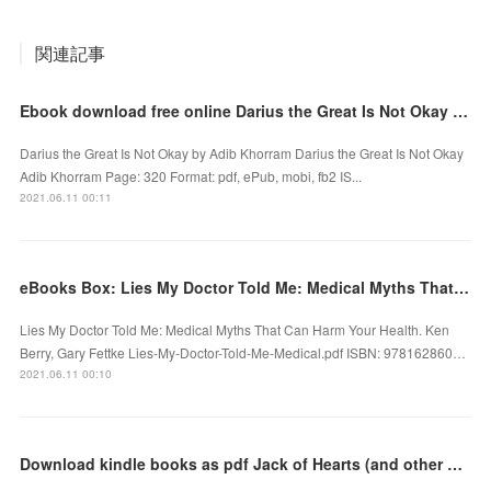
関連記事
Ebook download free online Darius the Great Is Not Okay DJVU RTF English version
Darius the Great Is Not Okay by Adib Khorram Darius the Great Is Not Okay
Adib Khorram Page: 320 Format: pdf, ePub, mobi, fb2 IS...
2021.06.11 00:11
eBooks Box: Lies My Doctor Told Me: Medical Myths That Can Harm Your Health
Lies My Doctor Told Me: Medical Myths That Can Harm Your Health. Ken
Berry, Gary Fettke Lies-My-Doctor-Told-Me-Medical.pdf ISBN: 978162860…
2021.06.11 00:10
Download kindle books as pdf Jack of Hearts (and other parts) (English literature)